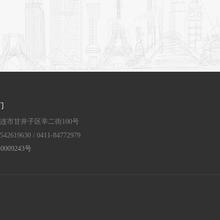
们
连市甘井子区辛二街100号
542619630 / 0411-84772979
0009243号